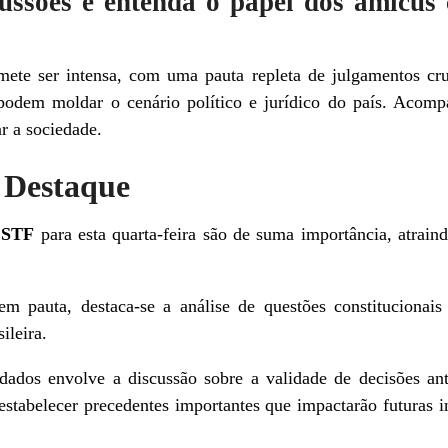
ssões e entenda o papel dos amicus 
mete ser intensa, com uma pauta repleta de julgamentos cru
podem moldar o cenário político e jurídico do país. Acomp
r a sociedade.
 Destaque
o
STF
para esta quarta-feira são de suma importância, atraind
em pauta, destaca-se a análise de questões constitucionais
ileira.
ados envolve a discussão sobre a validade de decisões ante
estabelecer precedentes importantes que impactarão futuras i