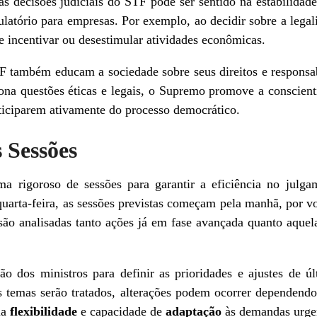
 decisões judiciais do STF pode ser sentido na estabilidad
ulatório para empresas. Por exemplo, ao decidir sobre a legal
ode incentivar ou desestimular atividades econômicas.
F também educam a sociedade sobre seus direitos e responsabi
tona questões éticas e legais, o Supremo promove a conscient
ticiparem ativamente do processo democrático.
 Sessões
rigoroso de sessões para garantir a eficiência no julga
quarta-feira, as sessões previstas começam pela manhã, por vo
 são analisadas tanto ações já em fase avançada quanto aquel
 dos ministros para definir as prioridades e ajustes de ú
ais temas serão tratados, alterações podem ocorrer dependend
ua
flexibilidade
e capacidade de
adaptação
às demandas urgen