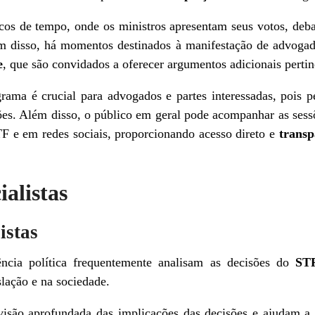
cos de tempo, onde os ministros apresentam seus votos, deba
m disso, há momentos destinados à manifestação de advogado
e
, que são convidados a oferecer argumentos adicionais pertin
ma é crucial para advogados e partes interessadas, pois p
ões. Além disso, o público em geral pode acompanhar as sess
TF e em redes sociais, proporcionando acesso direto e
transp
ialistas
istas
iência política frequentemente analisam as decisões do
ST
slação e na sociedade.
visão aprofundada das implicações das decisões e ajudam a 