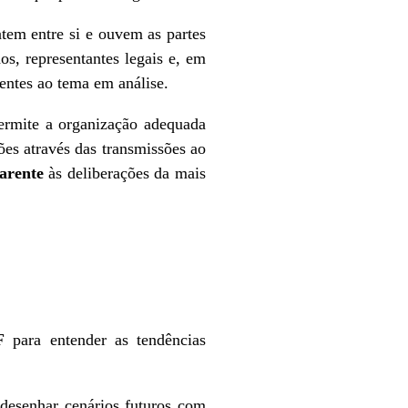
tem entre si e ouvem as partes
s, representantes legais e, em
entes ao tema em análise.
ermite a organização adequada
ões através das transmissões ao
arente
às deliberações da mais
F
para entender as tendências
desenhar cenários futuros com