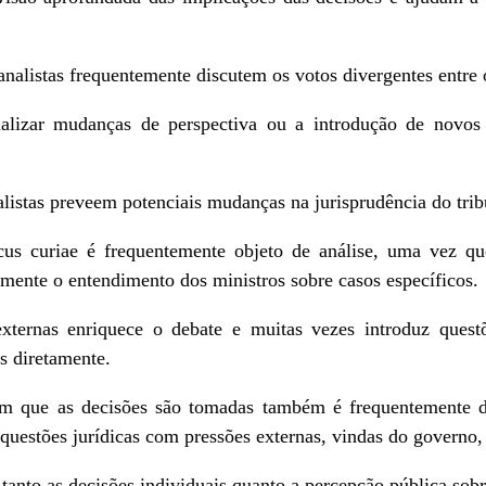
analistas frequentemente discutem os votos divergentes entre 
alizar mudanças de perspectiva ou a introdução de novos
listas preveem potenciais mudanças na jurisprudência do trib
us curiae é frequentemente objeto de análise, uma vez que
amente o entendimento dos ministros sobre casos específicos.
externas enriquece o debate e muitas vezes introduz ques
s diretamente.
em que as decisões são tomadas também é frequentemente di
uestões jurídicas com pressões externas, vindas do governo, 
tanto as decisões individuais quanto a percepção pública sobr