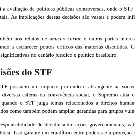
i a avaliação de políticas públicas controversas, onde o STF
ais. As implicações dessas decisões são vastas e podem infl
ambém nos relatos de
amicus curiae
e outras partes intere
ndo a esclarecer pontos críticos das matérias discutidas. C
ignificativas no cenário jurídico e político brasileiro.
isões do STF
STF
possuem um impacto profundo e abrangente na sociedad
am diversas esferas da convivência social, o Supremo atu
, quando o STF julga temas relacionados a direitos human
ecidos como também podem ampliar garantias para grupos vuln
responsabilidade de decidir sobre ações governamentais, v
lica. Isso garante um equilíbrio entre poderes e a proteção