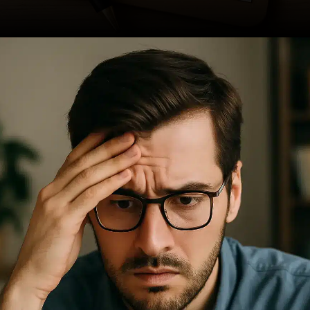
Opening
https://ademilsoncs.adv.br/como-conseguir-a-revogacao-de-medidas-protetivas-fundamentos-juridicos-e-procedimentos-necessarios/