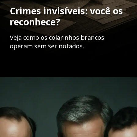
Crimes invisíveis: você os
reconhece?
Veja como os colarinhos brancos
operam sem ser notados.
Opening
https://ademilsoncs.adv.br/o-lobo-em-pele-de-cordeiro-a-batalha-contra-os-crimes-de-colarinho-branco/