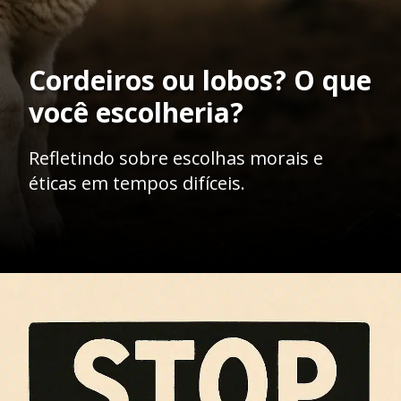
Cordeiros ou lobos? O que
você escolheria?
Refletindo sobre escolhas morais e
éticas em tempos difíceis.
Opening
https://ademilsoncs.adv.br/o-lobo-em-pele-de-cordeiro-a-batalha-contra-os-crimes-de-colarinho-branco/