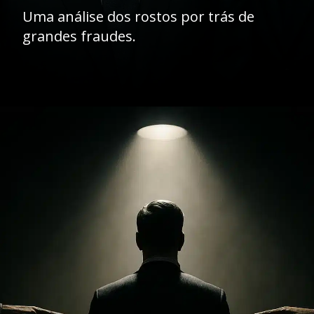
Uma análise dos rostos por trás de
grandes fraudes.
Opening
https://ademilsoncs.adv.br/o-lobo-em-pele-de-cordeiro-a-batalha-contra-os-crimes-de-colarinho-branco/