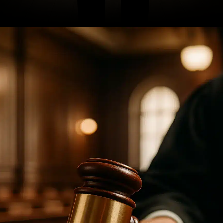
Opening
https://ademilsoncs.adv.br/o-lobo-em-pele-de-cordeiro-a-batalha-contra-os-crimes-de-colarinho-branco/