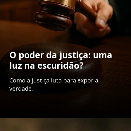
O poder da justiça: uma
luz na escuridão?
Como a justiça luta para expor a
verdade.
Opening
https://ademilsoncs.adv.br/o-lobo-em-pele-de-cordeiro-a-batalha-contra-os-crimes-de-colarinho-branco/