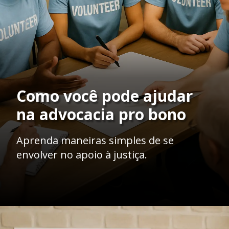
Como você pode ajudar
na advocacia pro bono
Aprenda maneiras simples de se
envolver no apoio à justiça.
Opening
https://ademilsoncs.adv.br/advocacia-pro-bono-o-acesso-a-justica-como-compromisso-social-e-as-limitacoes-da-oab/