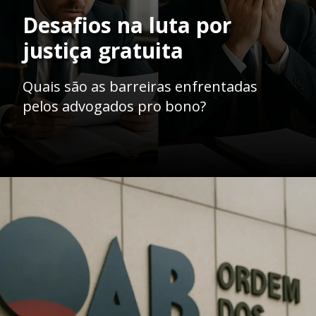
Desafios na luta por
justiça gratuita
Quais são as barreiras enfrentadas
pelos advogados pro bono?
Opening
https://ademilsoncs.adv.br/advocacia-pro-bono-o-acesso-a-justica-como-compromisso-social-e-as-limitacoes-da-oab/