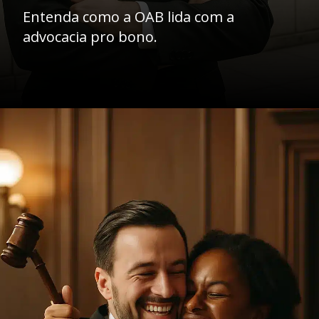
Entenda como a OAB lida com a
advocacia pro bono.
Opening
https://ademilsoncs.adv.br/advocacia-pro-bono-o-acesso-a-justica-como-compromisso-social-e-as-limitacoes-da-oab/