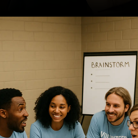
Opening
https://ademilsoncs.adv.br/advocacia-pro-bono-o-acesso-a-justica-como-compromisso-social-e-as-limitacoes-da-oab/