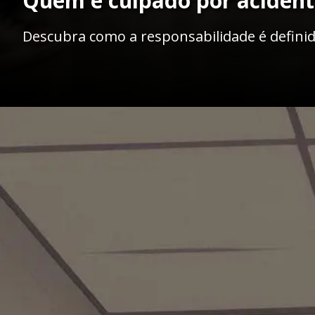
Quem é culpado por acident
Descubra como a responsabilidade é definid
Opening
https://ademilsoncs.adv.br/responsabilidade-por