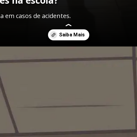
es na escola?
a em casos de acidentes.
-acidentes-com-alunos-na-escola-quem-responde-pelos-danos/