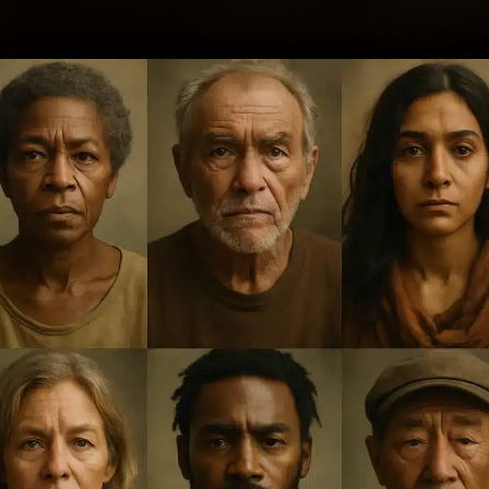
Opening
https://ademilsoncs.adv.br/vitimas-silenciadas-o-impacto-emocional-dos-crimes-e-a-necessidade-de-amparo-legal/