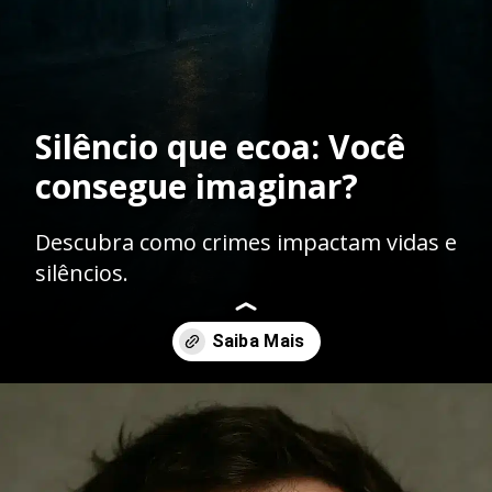
Silêncio que ecoa: Você
consegue imaginar?
Descubra como crimes impactam vidas e
silêncios.
Opening
https://ademilsoncs.adv.br/vitimas-silenciadas-o-impacto-emocional-dos-crimes-e-a-necessidade-de-amparo-legal/