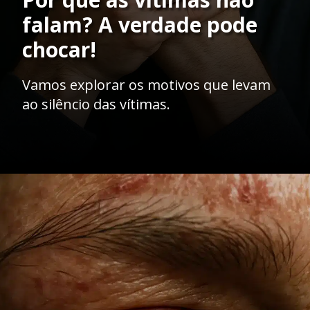
falam? A verdade pode
chocar!
Vamos explorar os motivos que levam
ao silêncio das vítimas.
Opening
https://ademilsoncs.adv.br/vitimas-silenciadas-o-impacto-emocional-dos-crimes-e-a-necessidade-de-amparo-legal/