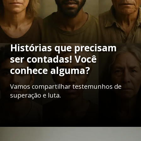
Histórias que precisam
ser contadas! Você
conhece alguma?
Vamos compartilhar testemunhos de
superação e luta.
Opening
https://ademilsoncs.adv.br/vitimas-silenciadas-o-impacto-emocional-dos-crimes-e-a-necessidade-de-amparo-legal/