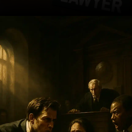
Opening
https://ademilsoncs.adv.br/a-importancia-da-investigacao-defensiva-na-advocacia-criminal-um-caminho-para-a-justica/