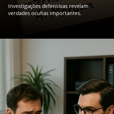
Investigações defensivas revelam
verdades ocultas importantes.
Opening
https://ademilsoncs.adv.br/a-importancia-da-investigacao-defensiva-na-advocacia-criminal-um-caminho-para-a-justica/