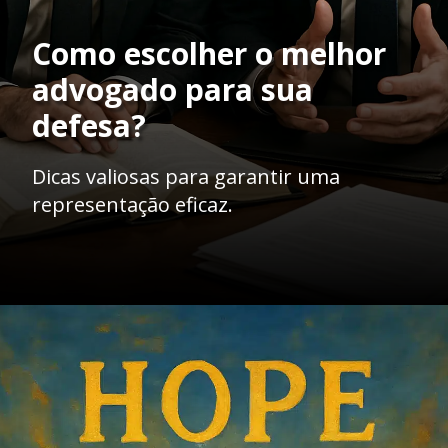
Como escolher o melhor
advogado para sua
defesa?
Dicas valiosas para garantir uma
representação eficaz.
Opening
https://ademilsoncs.adv.br/a-importancia-da-investigacao-defensiva-na-advocacia-criminal-um-caminho-para-a-justica/