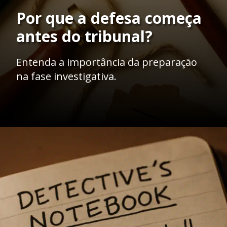
Por que a defesa começa
antes do tribunal?
Entenda a importância da preparação
na fase investigativa.
Opening
https://ademilsoncs.adv.br/a-importancia-da-investigacao-defensiva-na-advocacia-criminal-um-caminho-para-a-justica/