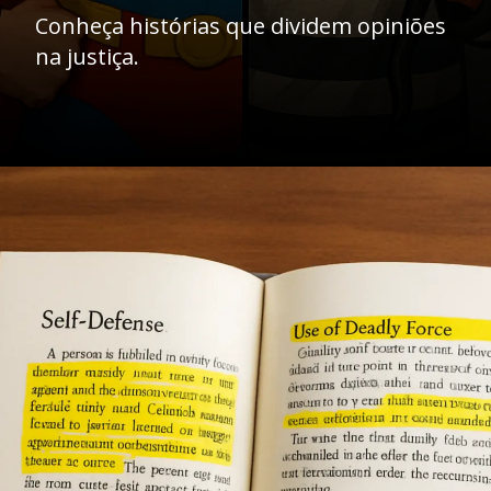
Conheça histórias que dividem opiniões
na justiça.
Opening
https://ademilsoncs.adv.br/legitima-defesa-o-direito-de-se-defender-ou-licenca-para-matar/