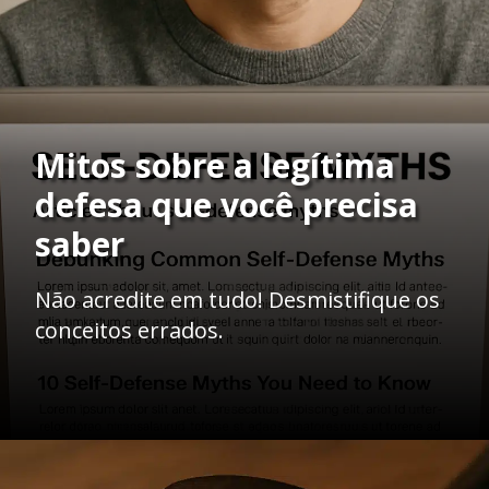
Mitos sobre a legítima
defesa que você precisa
saber
Não acredite em tudo! Desmistifique os
conceitos errados.
Opening
https://ademilsoncs.adv.br/legitima-defesa-o-direito-de-se-defender-ou-licenca-para-matar/