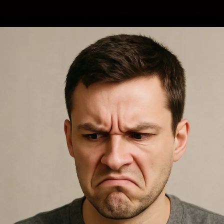
Opening
https://ademilsoncs.adv.br/legitima-defesa-o-direito-de-se-defender-ou-licenca-para-matar/