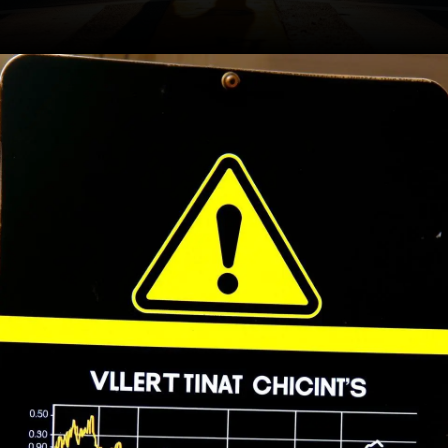
Opening
https://ademilsoncs.adv.br/advocacia-e-lavagem-de-dinheiro-navegando-em-aguas-turbulentas/