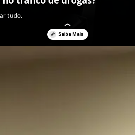
no tráfico de drogas?
ar tudo.
uturacao-de-uma-defesa-criminal-tecnica-e-eficaz/