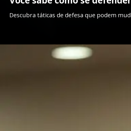
Você sabe como se defender 
Descubra táticas de defesa que podem mud
Opening
https://ademilsoncs.adv.br/trafico-de-drogas-estr