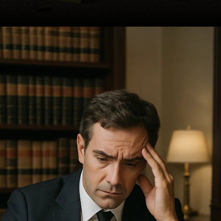
Opening
https://ademilsoncs.adv.br/os-aspectos-da-prisao-em-flagrante-e-do-inquerito-policial-no-ordenamento-juridico-brasileiro/