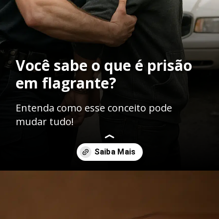
Você sabe o que é prisão
em flagrante?
Entenda como esse conceito pode
mudar tudo!
Opening
https://ademilsoncs.adv.br/os-aspectos-da-prisao-em-flagrante-e-do-inquerito-policial-no-ordenamento-juridico-brasileiro/