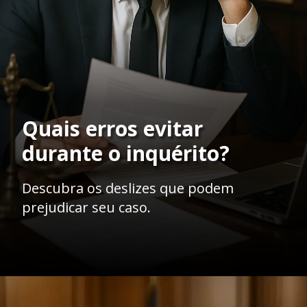
Quais erros evitar
durante o inquérito?
Descubra os deslizes que podem
prejudicar seu caso.
Opening
https://ademilsoncs.adv.br/os-aspectos-da-prisao-em-flagrante-e-do-inquerito-policial-no-ordenamento-juridico-brasileiro/