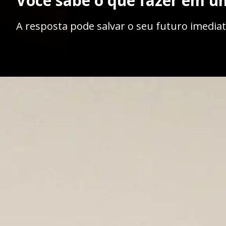
Você sabe o que fazer em u
A resposta pode salvar o seu futuro imedia
Opening
https://ademilsoncs.adv.br/advogado-criminalista-