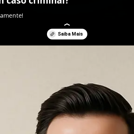
m caso criminal?
tamente!
24h-no-rio-de-janeiro-a-importancia-do-atendimento-imediato-em-ca