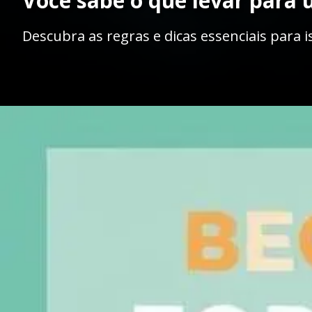
Você sabe o que levar para
Descubra as regras e dicas essenciais para i
Opening
https://ademilsoncs.adv.br/qual-roupa-pode-levar-