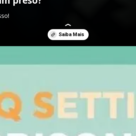
 um preso?
sso!
para-o-preso/