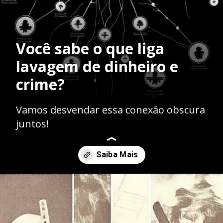
Você sabe o que liga
lavagem de dinheiro e
crime?
Vamos desvendar essa conexão obscura
juntos!
Opening
https://ademilsoncs.adv.br/a-teia-criminosa-a-intrinseca-relacao-entre-a-lavagem-de-dinheiro-e-os-crimes-antecedentes/