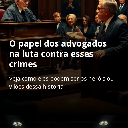
O papel dos advogados
na luta contra esses
crimes
Veja como eles podem ser os heróis ou
vilões dessa história.
Opening
https://ademilsoncs.adv.br/a-teia-criminosa-a-intrinseca-relacao-entre-a-lavagem-de-dinheiro-e-os-crimes-antecedentes/