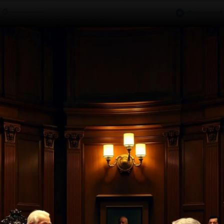
Opening
https://ademilsoncs.adv.br/a-teia-criminosa-a-intrinseca-relacao-entre-a-lavagem-de-dinheiro-e-os-crimes-antecedentes/