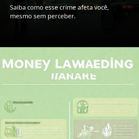
Saiba como esse crime afeta você,
mesmo sem perceber.
Opening
https://ademilsoncs.adv.br/a-teia-criminosa-a-intrinseca-relacao-entre-a-lavagem-de-dinheiro-e-os-crimes-antecedentes/