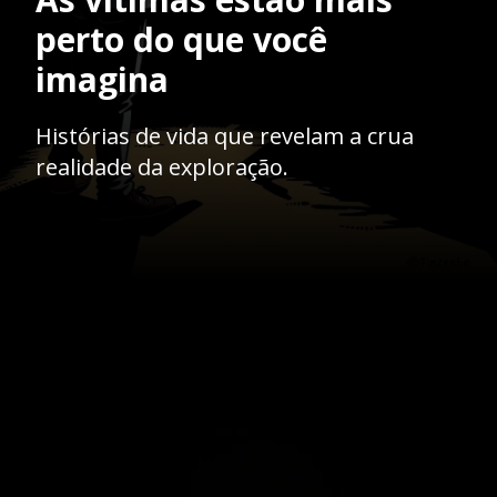
perto do que você
imagina
Histórias de vida que revelam a crua
realidade da exploração.
Opening
https://ademilsoncs.adv.br/trafico-internacional-de-pessoas-e-exploracao-sexual-enfrentando-o-crime-e-protegendo-direitos-humanos-globais/