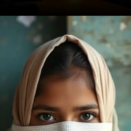
Opening
https://ademilsoncs.adv.br/trafico-internacional-de-pessoas-e-exploracao-sexual-enfrentando-o-crime-e-protegendo-direitos-humanos-globais/