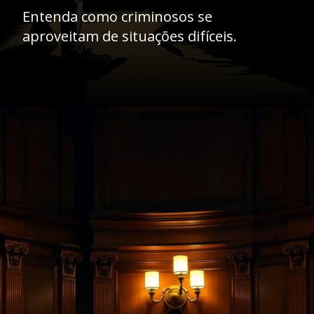
Entenda como criminosos se
aproveitam de situações difíceis.
Opening
https://ademilsoncs.adv.br/trafico-internacional-de-pessoas-e-exploracao-sexual-enfrentando-o-crime-e-protegendo-direitos-humanos-globais/