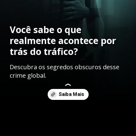
Você sabe o que
realmente acontece por
trás do tráfico?
Descubra os segredos obscuros desse
crime global.
Opening
https://ademilsoncs.adv.br/trafico-internacional-de-pessoas-e-exploracao-sexual-enfrentando-o-crime-e-protegendo-direitos-humanos-globais/