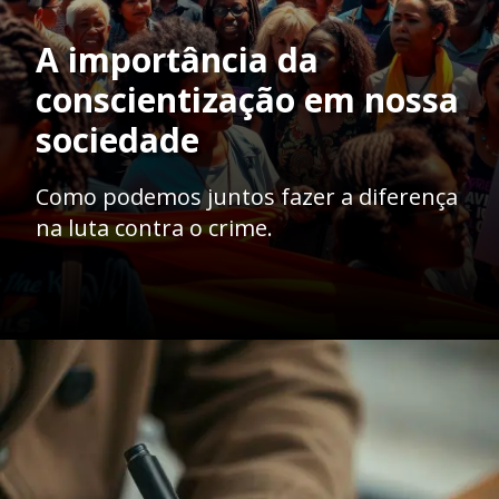
A importância da
conscientização em nossa
sociedade
Como podemos juntos fazer a diferença
na luta contra o crime.
Opening
https://ademilsoncs.adv.br/trafico-internacional-de-pessoas-e-exploracao-sexual-enfrentando-o-crime-e-protegendo-direitos-humanos-globais/