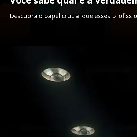
Você sabe qual é a verdadei
Descubra o papel crucial que esses profis
Opening
https://ademilsoncs.adv.br/a-defesa-da-justica-o-