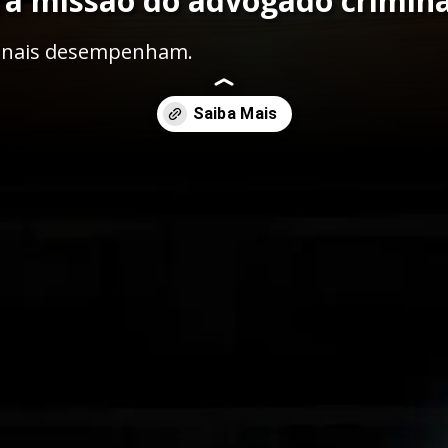
ra missão do advogado crimina
sionais desempenham.
papel-do-advogado-criminalista-nos-diversos-tipos-de-crimes/