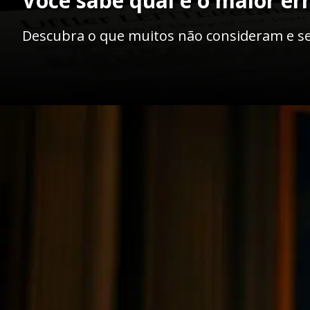
Você sabe qual é o maior e
Descubra o que muitos não consideram e s
Opening
https://ademilsoncs.adv.br/os-5-maiores-erros-ao