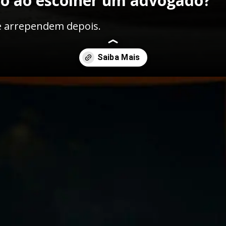
rro ao escolher um advogado?
e arrependem depois.
-contratar-um-advogado-como-evita-los-e-fazer-a-escolha-certa/