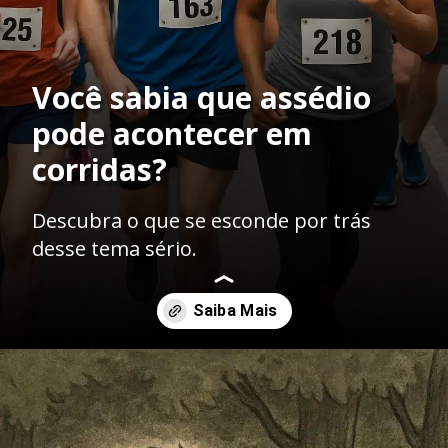
Você sabia que assédio
pode acontecer em
corridas?
Descubra o que se esconde por trás
desse tema sério.
Opening
https://ademilsoncs.adv.br/assedio-em-aplicativos-de-corrida-o-que-e-e-como-se-proteger-legalmente/