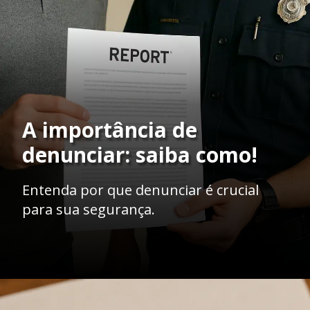
A importância de
denunciar: saiba como!
Entenda por que denunciar é crucial
para sua segurança.
Opening
https://ademilsoncs.adv.br/assedio-em-aplicativos-de-corrida-o-que-e-e-como-se-proteger-legalmente/