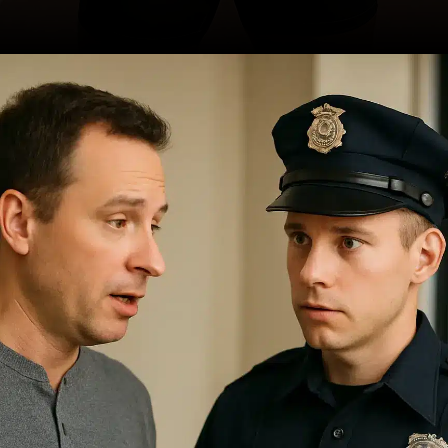
Opening
https://ademilsoncs.adv.br/assedio-em-aplicativos-de-corrida-o-que-e-e-como-se-proteger-legalmente/