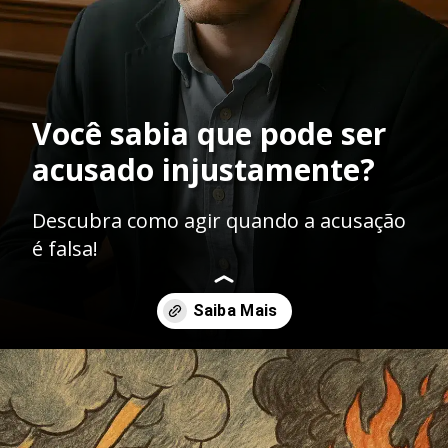
Você sabia que pode ser
acusado injustamente?
Descubra como agir quando a acusação
é falsa!
Opening
https://ademilsoncs.adv.br/o-que-fazer-quando-estou-sendo-acusado-de-um-crime-que-nao-cometi-guia-essencial-para-se-defender/