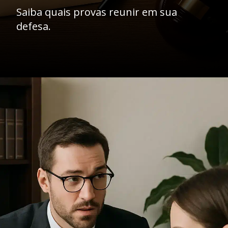
Saiba quais provas reunir em sua
defesa.
Opening
https://ademilsoncs.adv.br/o-que-fazer-quando-estou-sendo-acusado-de-um-crime-que-nao-cometi-guia-essencial-para-se-defender/