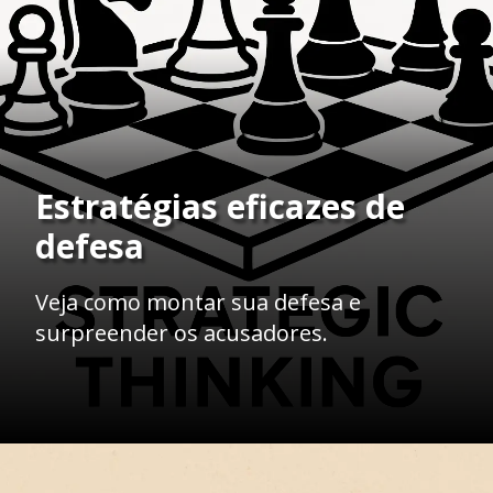
Estratégias eficazes de
defesa
Veja como montar sua defesa e
surpreender os acusadores.
Opening
https://ademilsoncs.adv.br/o-que-fazer-quando-estou-sendo-acusado-de-um-crime-que-nao-cometi-guia-essencial-para-se-defender/