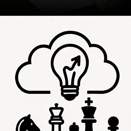
Opening
https://ademilsoncs.adv.br/o-que-fazer-quando-estou-sendo-acusado-de-um-crime-que-nao-cometi-guia-essencial-para-se-defender/