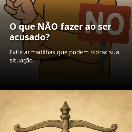
O que NÃO fazer ao ser
acusado?
Evite armadilhas que podem piorar sua
situação.
Opening
https://ademilsoncs.adv.br/o-que-fazer-quando-estou-sendo-acusado-de-um-crime-que-nao-cometi-guia-essencial-para-se-defender/