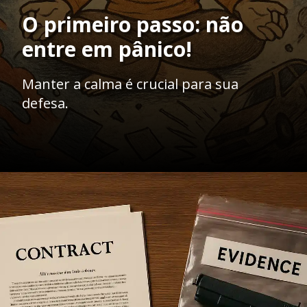
O primeiro passo: não
entre em pânico!
Manter a calma é crucial para sua
defesa.
Opening
https://ademilsoncs.adv.br/o-que-fazer-quando-estou-sendo-acusado-de-um-crime-que-nao-cometi-guia-essencial-para-se-defender/