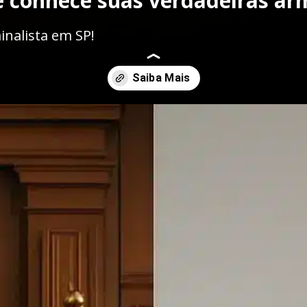
ê conhece suas verdadeiras ar
nalista em SP!