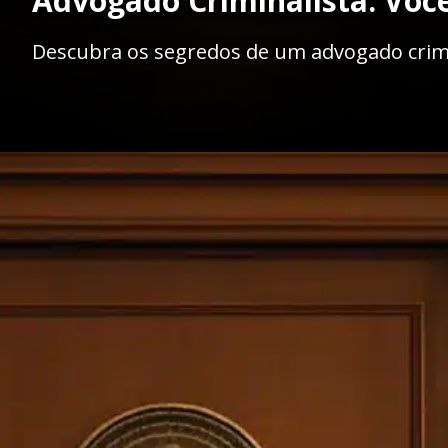
Advogado Criminalista: Voc
Descubra os segredos de um advogado crimi
Opening
https://ademilsoncs.adv.br/