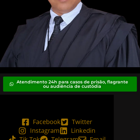
Atendimento 24h para casos de prisão, flagrante
ou audiência de custódia
Facebook
Twitter
Instagram
Linkedin
Tik Tok
Telegram
Email