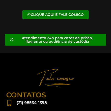
CLIQUE AQUI E FALE COMIGO
Atendimento 24h para casos de prisão,
flagrante ou audiência de custódia
CONTATOS
(21) 98564-1398