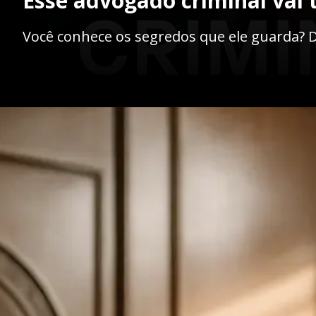
Esse advogado criminal vai 
Você conhece os segredos que ele guarda? 
Opening
https://ademilsoncs.adv.br/