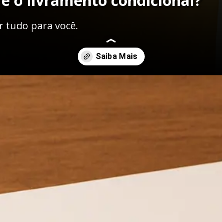
 é o livramento condicional?
 tudo para você.