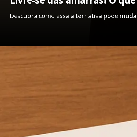
Livre-se das amarras! O que
Descubra como essa alternativa pode mudar
Opening
https://ademilsoncs.adv.br/