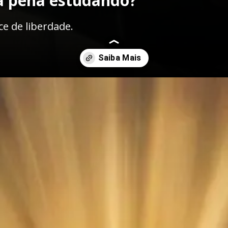
a pena estudando?
e de liberdade.