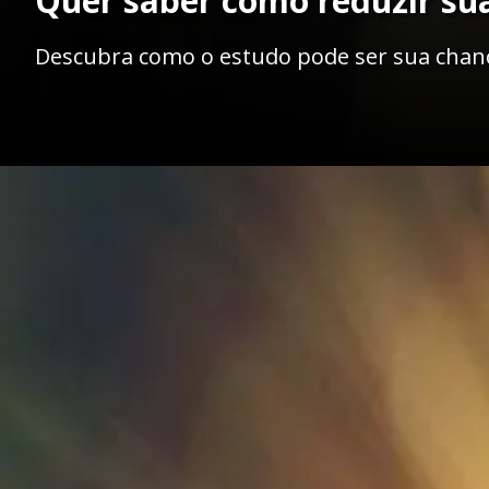
Quer saber como reduzir su
Descubra como o estudo pode ser sua chanc
Opening
https://ademilsoncs.adv.br/