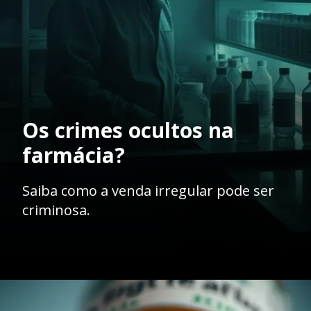
Os crimes ocultos na
farmácia?
Saiba como a venda irregular pode ser
criminosa.
Opening
https://ademilsoncs.adv.br/venda-de-remedios-sem-receita-conveniencia-ou-perigo-analise-juridica-e-possiveis-crimes/