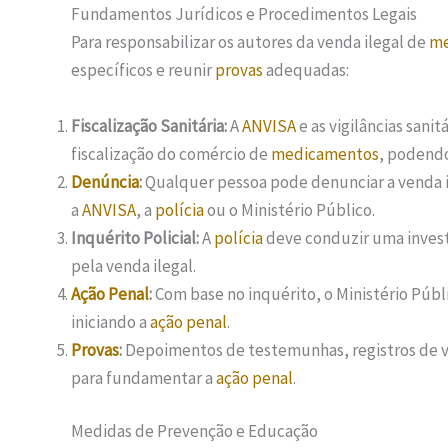
Fundamentos Jurídicos e Procedimentos Legais
Para responsabilizar os autores da venda ilegal de
me
específicos e reunir
provas
adequadas:
Fiscalização Sanitária:
A
ANVISA
e as vigilâncias sani
fiscalização do comércio de
medicamentos
, podendo
Denúncia
:
Qualquer pessoa pode denunciar a venda 
a
ANVISA
, a
polícia
ou o Ministério Público.
Inquérito Policial:
A
polícia
deve conduzir uma investi
pela venda ilegal.
Ação Penal
:
Com base no inquérito, o Ministério Púb
iniciando a
ação penal
.
Provas
:
Depoimentos de testemunhas, registros de ve
para fundamentar a
ação penal
.
Medidas de Prevenção e Educação