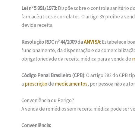
Lei nº 5.991/1973:
Dispõe sobre o controle sanitário 
farmacêuticos e correlatos. O artigo 35 proíbe a ven
devida receita.
Resolução RDC nº 44/2009 da
ANVISA
:
Estabelece boas
funcionamento, da dispensação e da comercialização 
obrigatoriedade da receita médica para a venda de
m
Código Penal Brasileiro (CPB):
O artigo 282 do CPB ti
a
prescrição
de
medicamentos
, por pessoa não autor
Conveniência ou Perigo?
A venda de remédios sem receita médica pode ser vis
Conveniência: