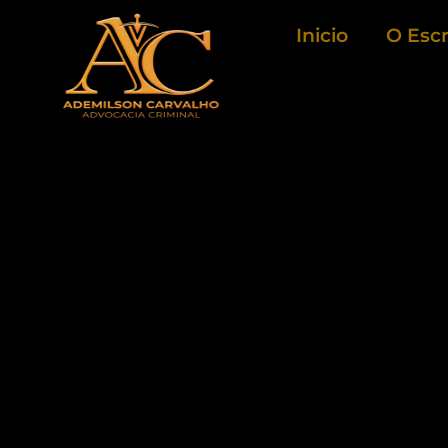
Ir
Inicio
O Escr
para
o
conteúdo