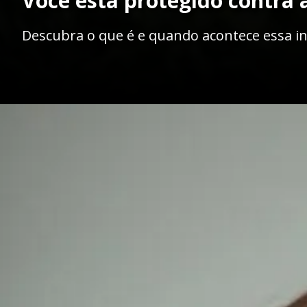
Você está protegido contra a
Descubra o que é e quando acontece essa in
Opening
https://ademilsoncs.adv.br/