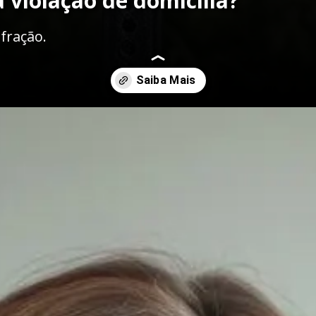
 violação de domicília?
fração.