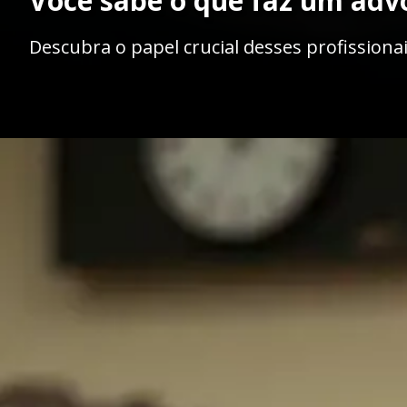
Você sabe o que faz um adv
Descubra o papel crucial desses profissionai
Opening
https://ademilsoncs.adv.br/