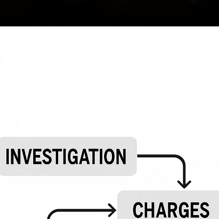
Opening
https://ademilsoncs.adv.br/