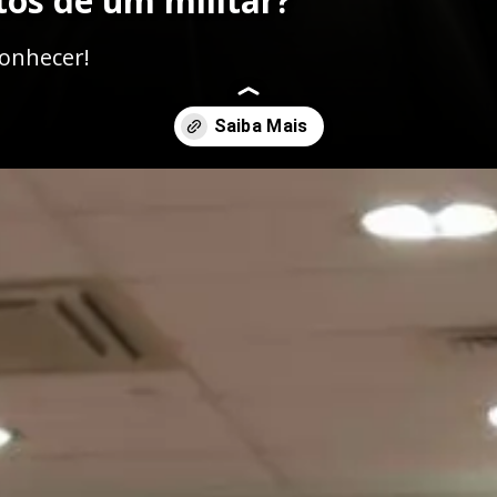
tos de um militar?
conhecer!