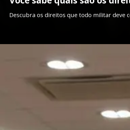
Você sabe quais são os direi
Descubra os direitos que todo militar deve 
Opening
https://ademilsoncs.adv.br/