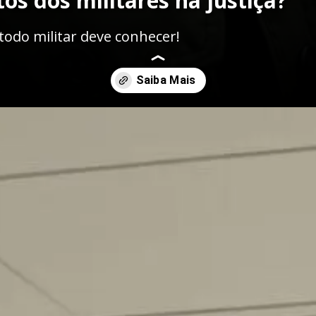
tos dos militares na justiça?
todo militar deve conhecer!