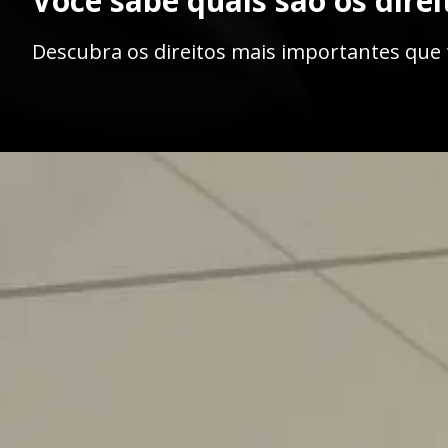
Você sabe quais são os direi
Descubra os direitos mais importantes que 
Opening
https://ademilsoncs.adv.br/