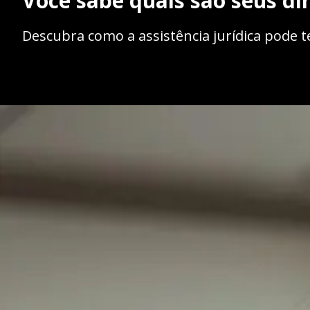
Você sabe quais são seus di
Descubra como a assistência jurídica pode t
Opening
https://ademilsoncs.adv.br/