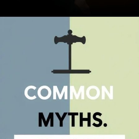
Opening
https://ademilsoncs.adv.br/