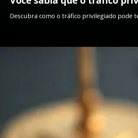
Você sabia que o tráfico pr
Descubra como o tráfico privilegiado pode t
Opening
https://ademilsoncs.adv.br/