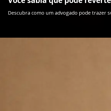
Você sabia que pode revert
Descubra como um advogado pode trazer sua
Opening
https://ademilsoncs.adv.br/