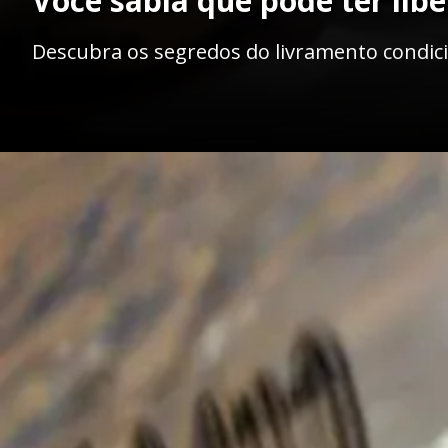
Você sabia que pode ter lib
Descubra os segredos do livramento condicio
Opening
https://ademilsoncs.adv.br/