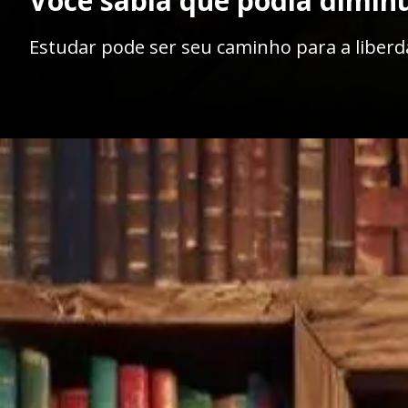
Você sabia que podia dimin
Estudar pode ser seu caminho para a liber
Opening
https://ademilsoncs.adv.br/