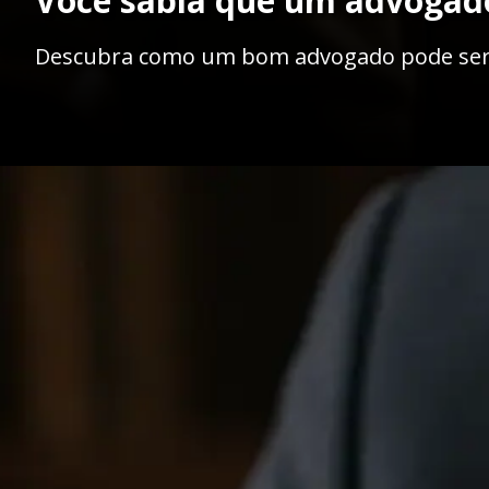
Você sabia que um advogad
Descubra como um bom advogado pode ser 
Opening
https://ademilsoncs.adv.br/