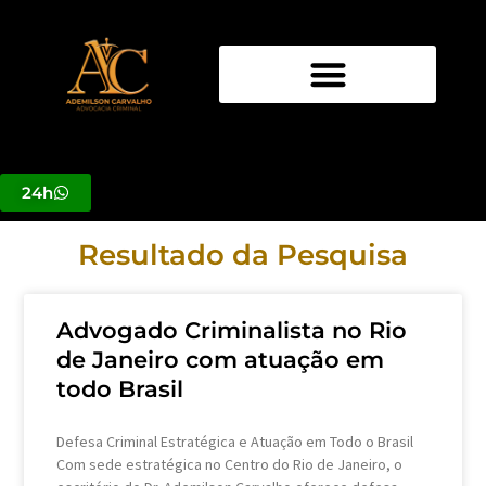
Ir
para
o
conteúdo
24h
Resultado da Pesquisa
Advogado Criminalista no Rio
de Janeiro com atuação em
todo Brasil
Defesa Criminal Estratégica e Atuação em Todo o Brasil
Com sede estratégica no Centro do Rio de Janeiro, o