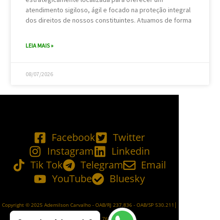
atendimento sigiloso, ágil e focado na proteção integral
dos direitos de nossos constituintes. Atuamos de forma
LEIA MAIS »
08/07/2026
Facebook
Twitter
Instagram
Linkedin
Tik Tok
Telegram
Email
YouTube
Bluesky
Copyright © 2025 Ademilson Carvalho - OAB/RJ 237.836 - OAB/SP 530.211│
SIA - CNPJ de nº 54.099.763/0001-60