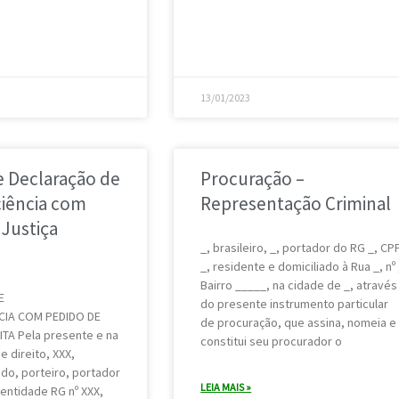
13/01/2023
 Declaração de
Procuração –
ciência com
Representação Criminal
 Justiça
_, brasileiro, _, portador do RG _, CP
_, residente e domiciliado à Rua _, nº 
Bairro _____, na cidade de _, através
E
do presente instrumento particular
CIA COM PEDIDO DE
de procuração, que assina, nomeia e
TA Pela presente e na
constitui seu procurador o
 direito, XXX,
ado, porteiro, portador
LEIA MAIS »
entidade RG nº XXX,