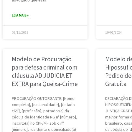
LEIA MAIS »
08/11/2023
19/01/2024
Modelo de Procuração
Modelo de
para defesa criminal com
Hipossufi
cláusula AD JUDICIA ET
Pedido de
EXTRA para Queixa-Crime
Gratuita
PROCURAÇÃO OUTORGANTE: [Nome
DECLARAÇÃO D
completo], [nacionalidade], [estado
HIPOSSUFICIÊN
civil], [profissão], portador(a) da
JUSTIÇA GRATUI
cédula de identidade RG nº [número],
melhor forma de
inscrito(a) no CPF/MF sob o nº
brasileiro, cas
[número], residente e domiciliado(a)
da cédula de id