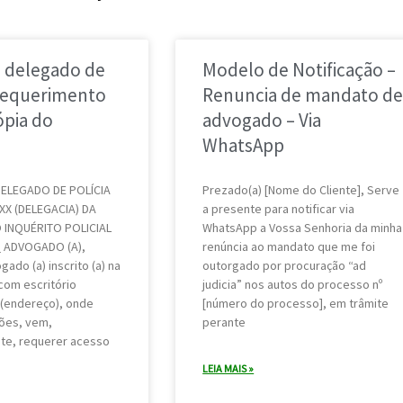
P
P
P
P
P
P
o delegado de
Modelo de Notificação –
á
á
á
á
á
á
 Requerimento
Renuncia de mandato d
g
g
g
g
g
g
ópia do
advogado – Via
i
i
i
i
i
i
WhatsApp
n
n
n
n
n
n
a
a
a
a
a
a
DELEGADO DE POLÍCIA
Prezado(a) [Nome do Cliente], Serve
XX (DELEGACIA) DA
a presente para notificar via
 INQUÉRITO POLICIAL
WhatsApp a Vossa Senhoria da minha
_ ADVOGADO (A),
renúncia ao mandato que me foi
gado (a) inscrito (a) na
outorgado por procuração “ad
com escritório
judicia” nos autos do processo nº
 (endereço), onde
[número do processo], em trâmite
ões, vem,
perante
te, requerer acesso
LEIA MAIS »