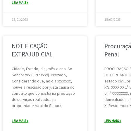
LEIA MAIS »
15/01/2023
15/01/2023
NOTIFICAÇÃO
Procuraçã
EXTRAJUDICIAL
Penal
Cidade, Estado, dia, mês e ano. Ao
PROCURAÇÃO A
Senhor xxx (CPF: xxxx). Prezado,
OUTORGANTE: X
Considerando que, no dia xx/xx/xx,
estado civil, p
houve a rescisão por justa causa do
RG: XXXX XX 1ª 
contrato que consistia na prestação
o nº XXXXXXXX, 
de serviços realizados na
domiciliado na 
propriedade rural do Sr. xxxx,
X, Residencial 
LEIA MAIS »
LEIA MAIS »