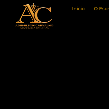
Ir
Inicio
O Escr
para
o
conteúdo