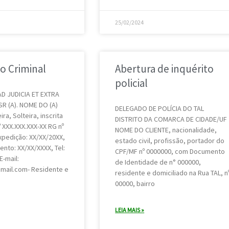
25/02/2024
o Criminal
Abertura de inquérito
policial
 JUDICIA ET EXTRA
R (A). NOME DO (A)
DELEGADO DE POLÍCIA DO TAL
ira, Solteira, inscrita
DISTRITO DA COMARCA DE CIDADE/UF
 XXX.XXX.XXX-XX RG nº
NOME DO CLIENTE, nacionalidade,
xpedição: XX/XX/20XX,
estado civil, profissão, portador do
nto: XX/XX/XXXX, Tel:
CPF/MF nº 0000000, com Documento
E-mail:
de Identidade de n° 000000,
mail.com- Residente e
residente e domiciliado na Rua TAL, n
00000, bairro
LEIA MAIS »