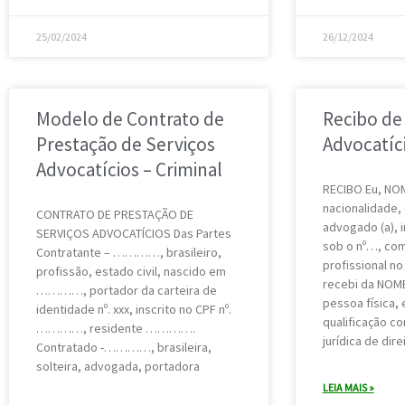
25/02/2024
26/12/2024
Modelo de Contrato de
Recibo de
Prestação de Serviços
Advocatíc
Advocatícios – Criminal
RECIBO Eu, N
nacionalidade, 
CONTRATO DE PRESTAÇÃO DE
advogado (a), i
SERVIÇOS ADVOCATÍCIOS Das Partes
sob o nº…, com
Contratante – …………, brasileiro,
profissional n
profissão, estado civil, nascido em
recebi da NOM
…………, portador da carteira de
pessoa física,
identidade nº. xxx, inscrito no CPF nº.
qualificação c
…………, residente ………….
jurídica de dire
Contratado -…………, brasileira,
solteira, advogada, portadora
LEIA MAIS »