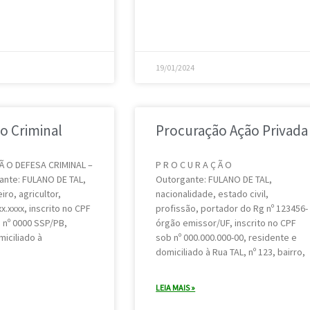
19/01/2024
o Criminal
Procuração Ação Privada
 Ã O DEFESA CRIMINAL –
P R O C U R A Ç Ã O
nte: FULANO DE TAL,
Outorgante: FULANO DE TAL,
eiro, agricultor,
nacionalidade, estado civil,
x.xxxx, inscrito no CPF
profissão, portador do Rg nº 123456-
 nº 0000 SSP/PB,
órgão emissor/UF, inscrito no CPF
iciliado à
sob nº 000.000.000-00, residente e
domiciliado à Rua TAL, nº 123, bairro,
LEIA MAIS »