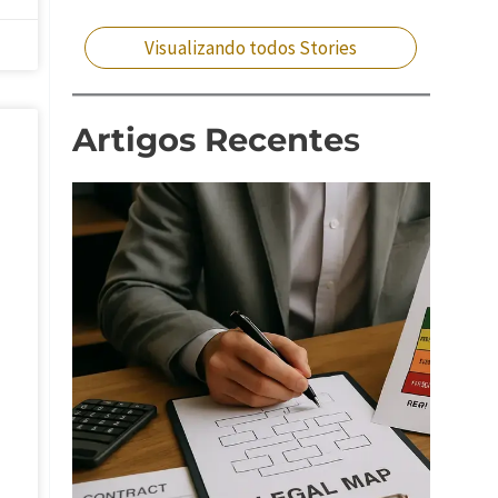
situação?
que fazer?
Visualizando todos Stories
Artigos Recente
s