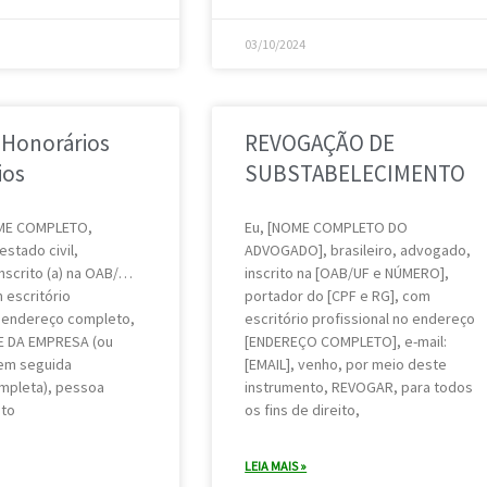
03/10/2024
 Honorários
REVOGAÇÃO DE
ios
SUBSTABELECIMENTO
OME COMPLETO,
Eu, [NOME COMPLETO DO
estado civil,
ADVOGADO], brasileiro, advogado,
nscrito (a) na OAB/…
inscrito na [OAB/UF e NÚMERO],
 escritório
portador do [CPF e RG], com
o endereço completo,
escritório profissional no endereço
E DA EMPRESA (ou
[ENDEREÇO COMPLETO], e-mail:
 em seguida
[EMAIL], venho, por meio deste
ompleta), pessoa
instrumento, REVOGAR, para todos
ito
os fins de direito,
LEIA MAIS »