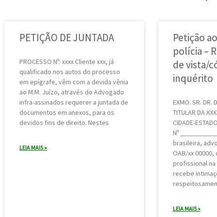
P
P
PETIÇÃO DE JUNTADA
Petição a
á
á
polícia –
g
g
PROCESSO Nº: xxxx Cliente xxx, já
de vista/c
i
i
qualificado nos autos do processo
inquérito
n
n
em epígrafe, vêm com a devida vênia
ao M.M. Juízo, através do Advogado
a
a
infra-assinados requerer a juntada de
EXMO. SR. DR. 
documentos em anexos, para os
TITULAR DA XXX
devidos fins de direito. Nestes
CIDADE-ESTADO
Nº __________
brasileira, advo
LEIA MAIS »
OAB/xx 00000, 
profissional na
recebe intimaç
respeitosamen
LEIA MAIS »