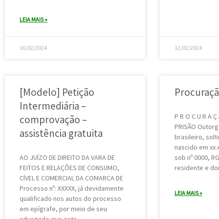
LEIA MAIS »
16/02/2024
12/02/2024
[Modelo] Petição
Procuraçã
Intermediária –
P R O C U R A Ç
comprovação –
PRISÃO Outorga
assistência gratuita
brasileiro, solt
nascido em xx.x
AO JUÍZO DE DIREITO DA VARA DE
sob nº 0000, RG
FEITOS E RELAÇÕES DE CONSUMO,
residente e dom
CÍVEL E COMERCIAL DA COMARCA DE
Processo nº: XXXXX, já devidamente
LEIA MAIS »
qualificado nos autos do processo
em epígrafe, por meio de seu
advogado que esta