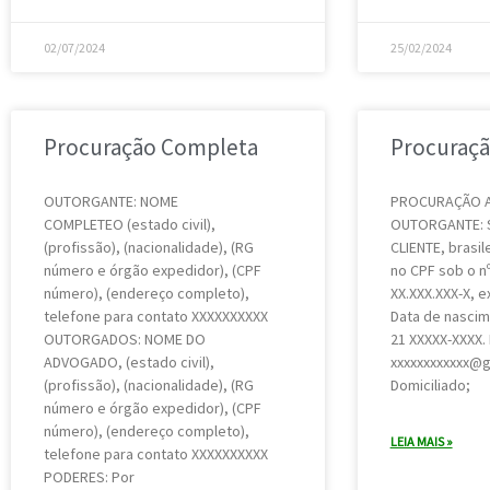
02/07/2024
25/02/2024
Procuração Completa
Procuraçã
OUTORGANTE: NOME
PROCURAÇÃO AD
COMPLETEO (estado civil),
OUTORGANTE: S
(profissão), (nacionalidade), (RG
CLIENTE, brasile
número e órgão expedidor), (CPF
no CPF sob o nº
número), (endereço completo),
XX.XXX.XXX-X, e
telefone para contato XXXXXXXXXX
Data de nascime
OUTORGADOS: NOME DO
21 XXXXX-XXXX. 
ADVOGADO, (estado civil),
xxxxxxxxxxxx@g
(profissão), (nacionalidade), (RG
Domiciliado;
número e órgão expedidor), (CPF
número), (endereço completo),
LEIA MAIS »
telefone para contato XXXXXXXXXX
PODERES: Por