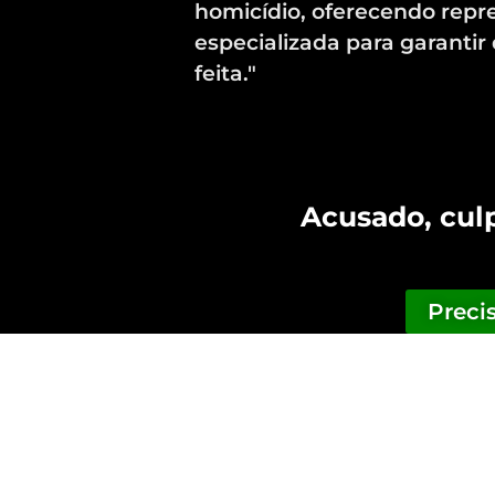
homicídio, oferecendo repr
especializada para garantir 
feita."
Preci
Acusado, culp
Preci
Advogado criminalist
em São Paulo, com
categorias e modalid