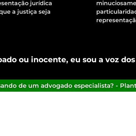
esentação jurídica
minuciosamen
que a justiça seja
particularida
representação
sando de um advogado especialista? - Plan
ado ou inocente, eu sou a voz dos 
sando de um advogado especialista? - Plan
a especializado em crimes em espécies, atuand
 atendimento em todo o Brasil. Possuo experi
ades de delitos previstos no ordenamento jur