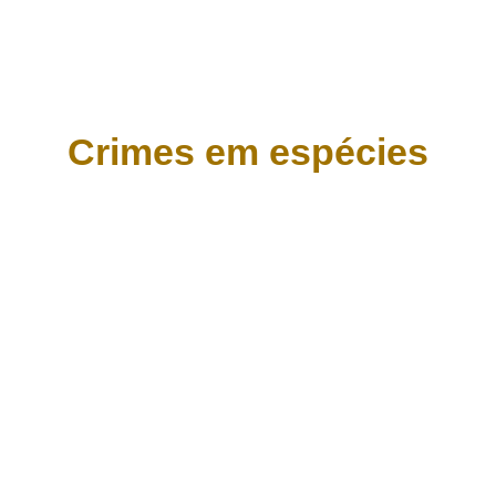
recer meu auxílio técnico quando o mundo pare
você.
Crimes em espécies