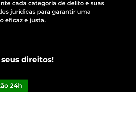
te cada categoria de delito e suas
des jurídicas para garantir uma
 eficaz e justa.
tão 24h
seus direitos!
tão 24h
o no Rio de Janeiro e
ência nas diversas
ídico. Estou sempre à