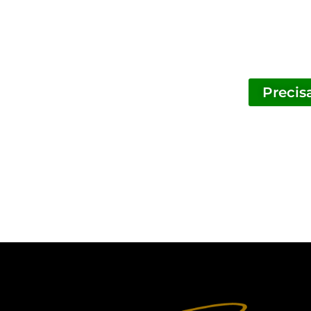
Precis
Ademilson Carvalho é um Advogado Crimi
criminal, garantindo que eles tenham a m
a voz de seus clientes seja ouvid