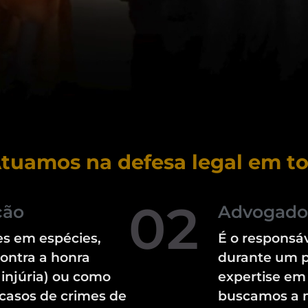
tuamos na defesa legal em to
02
ção
Advogado
s em espécies,
É o responsáv
ontra a honra
durante um p
injúria) ou como
expertise em
casos de crimes de
buscamos a m