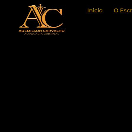
Ir
Inicio
O Escr
para
o
conteúdo