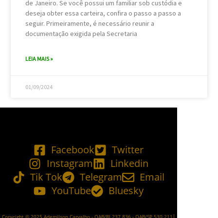
de Janeiro. Se você possui um familiar sob custódia e
deseja obter essa carteira, confira o passo a passo a
seguir. Primeiramente, é necessário reunir a
documentação exigida pela Secretaria
LEIA MAIS »
01/09/2024
Facebook
Twitter
Instagram
Linkedin
Tik Tok
Telegram
Email
YouTube
Bluesky
Copyright © 2025 Ademilson Carvalho - OAB/RJ 237.836 - OAB/SP 530.211│