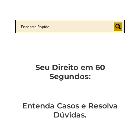
Seu Direito em 60
Segundos:
Entenda Casos e Resolva
Dúvidas.
Você sabe qual a
Você está preso?
Você pode ser
Fui citado: o que