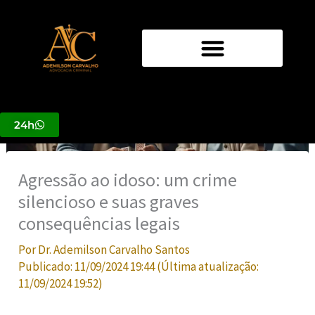
Ir
para
o
conteúdo
24h
Agressão ao idoso: um crime
silencioso e suas graves
consequências legais
Por
Dr. Ademilson Carvalho Santos
Publicado:
11/09/2024 19:44
(Última atualização:
11/09/2024 19:52
)