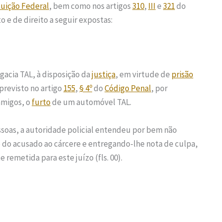
tuição Federal
, bem como nos artigos
310
,
III
e
321
do
to e de direito a seguir expostas:
gacia TAL, à disposição da
justiça
, em virtude de
prisão
previsto no artigo
155
,
§ 4º
do
Código Penal
, por
amigos, o
furto
de um automóvel TAL.
ssoas, a autoridade policial entendeu por bem não
o do acusado ao cárcere e entregando-lhe nota de culpa,
 remetida para este juízo (fls. 00).