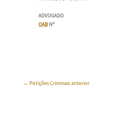
ADVOGADO
OAB
Nº
←
Petições Criminais anterior