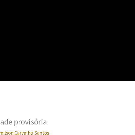
ade provisória
milson Carvalho Santos