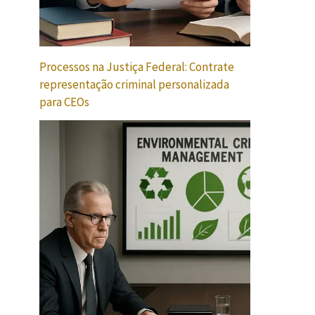
Processos na Justiça Federal: Contrate
representação criminal personalizada
para CEOs