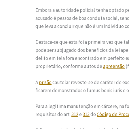
Embora a autoridade policial tenha optado pe
acusado é pessoa de boa conduta social, send
que leva a concluir que não é um indivíduo co
Destaca-se que esta foi a primeira vez que t
pode ser subjugado dos benefícios da lei apen
delito em tela fora encontrado em perfeito 
proprietário, conforme autos de
apreensão
(f
A
prisão
cautelar reveste-se de caráter de e
ficarem demonstrados o fumus bonis iuris e o
Para a legítima manutenção em cárcere, na 
requisitos do art.
312
e
313
do
Código de Proc