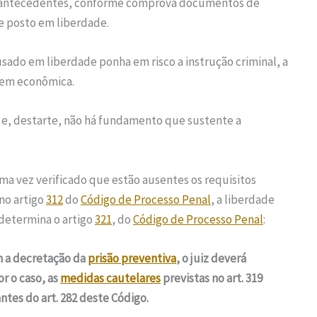
s antecedentes, conforme comprova documentos de
se posto em liberdade.
sado em liberdade ponha em risco a instrução criminal, a
dem econômica.
al e, destarte, não há fundamento que sustente a
ma vez verificado que estão ausentes os requisitos
no artigo
312
do
Código de Processo Penal
, a liberdade
determina o artigo
321
, do
Código de Processo Penal
:
am a decretação da
prisão preventiva
, o juiz deverá
r o caso, as
medidas cautelares
previstas no art. 319
ntes do art. 282 deste Código.