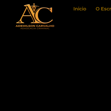
Ir
Inicio
O Escr
para
o
conteúdo