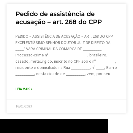
Pedido de assistência de
acusação – art. 268 do CPP
PEDIDO – ASSISTÊNCIA DE ACUSAÇÃO – ART. 268 DO CPP
EXCELENTÍSSIMO SENHOR DOUTOR JUIZ DE DIREITO DA
____ª VARA CRIMINAL DA COMARCA DE _________
Processo-crime nº _________ _________, brasileiro,
casado, metalúrgico, inscrito no CPF sob o nº _________,
residente e domiciliado na Rua _________, nº ____, Bairro
_________, nesta cidade de _________, vem, por seu
LEIA MAIS »
16/01/2023