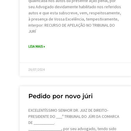
qualificada nos autos da presente ação penal, por
seu Advogado devidamente habilitado nos referidos
autos e que esta subscreve, vem, respeitosamente,
à presença de Vossa Excelência, tempestivamente,
interpor: RECURSO DE APELAÇÃO NO TRIBUNAL DO
JURÍ
LEIA MAIS »
26/07/2024
Pedido por novo júri
EXCELENTÍSSIMO SENHOR DR. JUIZ DE DIREITO-
PRESIDENTE DO ___º TRIBUNAL DO JÚRI DA COMARCA
DE __________.
________________, por seu advogado, tendo sido