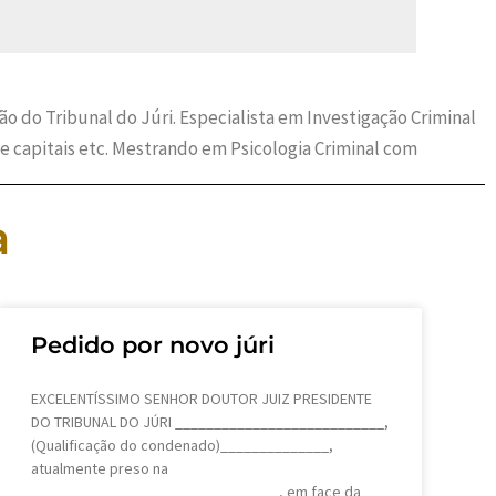
 do Tribunal do Júri. Especialista em Investigação Criminal
e capitais etc. Mestrando em Psicologia Criminal com
a
Pedido por novo júri
EXCELENTÍSSIMO SENHOR DOUTOR JUIZ PRESIDENTE
DO TRIBUNAL DO JÚRI ___________________________,
(Qualificação do condenado)______________,
atualmente preso na
________________________________, em face da