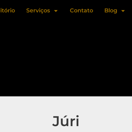
itório
Serviços
Contato
Blog
Júri