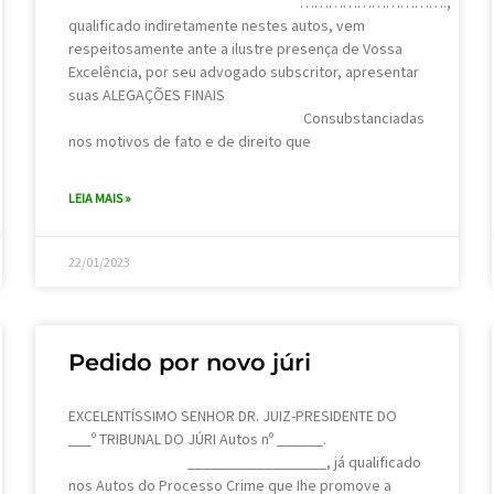
………………………….,
qualificado indiretamente nestes autos, vem
respeitosamente ante a ilustre presença de Vossa
Excelência, por seu advogado subscritor, apresentar
suas ALEGAÇÕES FINAIS
Consubstanciadas
nos motivos de fato e de direito que
LEIA MAIS »
22/01/2023
Pedido por novo júri
EXCELENTÍSSIMO SENHOR DR. JUIZ-PRESIDENTE DO
___º TRIBUNAL DO JÚRI Autos nº ______.
__________________, já qualificado
nos Autos do Processo Crime que Ihe promove a