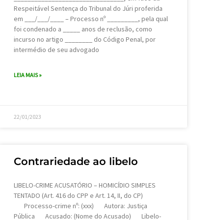
Respeitável Sentença do Tribunal do Júri proferida
em ___/___/____ – Processo nº _________, pela qual
foi condenado a _____ anos de reclusão, como
incurso no artigo ________ do Código Penal, por
intermédio de seu advogado
LEIA MAIS »
22/01/2023
Contrariedade ao libelo
LIBELO-CRIME ACUSATÓRIO – HOMICÍDIO SIMPLES
TENTADO (Art. 416 do CPP e Art. 14, II, do CP)
Processo-crime nº: (xxx) Autora: Justiça
Pública Acusado: (Nome do Acusado) Libelo-