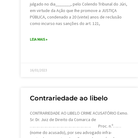
julgado no dia_______, pelo Colendo Tribunal do Júri,
em virtude da Ação que Ihe promove a JUSTIÇA
PÚBLICA, condenado a 20 (vinte) anos de reclusão
como incurso nas sanções do art. 121,
LEIA MAIS »
16/01/2023
Contrariedade ao libelo
CONTRARIEDADE AO LIBELO CRIME ACUSATÓRIO Exmo.
Sr. Dr. Juiz de Direito da Comarca de
………………………………………. Proc. n.º……
(nome do acusado), por seu advogado infra-