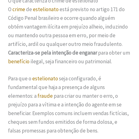
O que caracteriza o crime de estelionato
O
crime
de
estelionato
está previsto no artigo 171 do
Código Penal brasileiro e ocorre quando alguém
obtém vantagem ilícita em prejuízo alheio, induzindo
ou mantendo outra pessoa em erro, por meio de
artifício, ardil ou qualquer outro meio fraudulento.
Caracteriza-se pela intenção de enganar
para obter um
benefício
ilegal, seja financeiro ou patrimonial.
Para que o
estelionato
seja configurado, é
fundamental que haja a presença de alguns
elementos: a
fraude
para criar ou manter o erro, o
prejuízo para a vítima e a intenção do agente em se
beneficiar. Exemplos comuns incluem vendas fictícias,
cheques sem fundos emitidos de forma dolosa, e
falsas promessas para obtenção de bens.