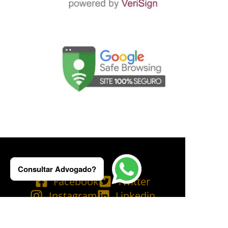
Consultar Advogado?
Facebook
Twitter
Instagram
Linkedin
Tik Tok
Telegram
Email
YouTube
Bluesky