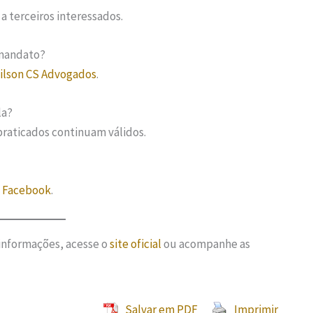
a terceiros interessados.
 mandato?
ilson CS Advogados
.
la?
praticados continuam válidos.
o
Facebook
.
 informações, acesse o
site oficial
ou acompanhe as
Salvar em PDF
Imprimir