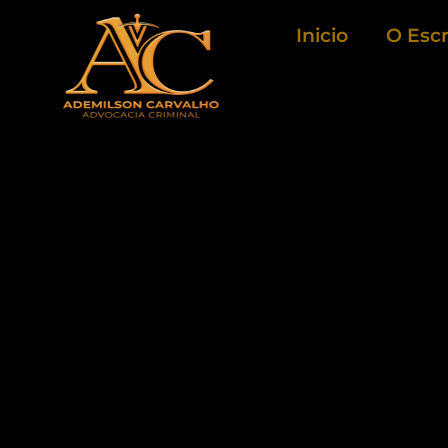
Ir
Inicio
O Escr
para
o
conteúdo