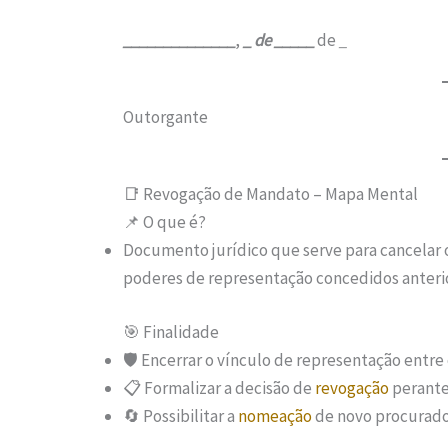
______________
,
_ de
_____
de
_
Outorgante
📑 Revogação de Mandato – Mapa Mental
📌 O que é?
Documento jurídico que serve para cancelar 
poderes de representação concedidos anter
🎯 Finalidade
🛡️ Encerrar o vínculo de representação entr
📋 Formalizar a decisão de
revogação
perante 
🔄 Possibilitar a
nomeação
de novo procurador