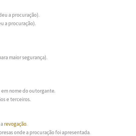
deu a procuração).
u a procuração).
ara maior segurança).
o em nome do outorgante.
os e terceiros.
 a
revogação
.
resas onde a procuração foi apresentada.