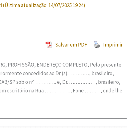
4
(Última atualização:
14/07/2025 19:24
)
Salvar em PDF
Imprimir
 RG, PROFISSÃO, ENDEREÇO COMPLETO, Pelo presente
iormente concedidos ao Dr (s). …………, brasileiro,
a OAB/SP sob o nº. …………. e, Dr. …………….., brasileiro,
s com escritório na Rua ……………., Fone ………., onde lhe
____________________________________________________
____________________________________________________