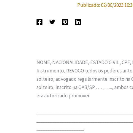
Publicado:
02/06/2023 10:3
NOME, NACIONALIDADE, ESTADO CIVIL, CPF,
Instrumento, REVOGO todos os poderes anter
solteiro, advogado regularmente inscrito n
solteiro, inscrito na OAB/SP ……….., ambo
era autorizado promover:
________________________________________
________________________________________
____________________
.