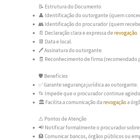
📝 Estrutura do Documento
👤 Identificação do outorgante (quem conce
👥 Identificação do procurador (quem recebe
📄 Declaração clara e expressa de
revogação
.
📆 Data e local.
🖊️ Assinatura do outorgante.
🧾 Reconhecimento de firma (recomendado p
🛡️ Benefícios
✅ Garante segurança jurídica ao outorgante.
📂 Impede que o procurador continue agind
🏛️ Facilita a comunicação da
revogação
a órgã
⚠️ Pontos de Atenção
📢 Notificar formalmente o procurador sobre
🏦 Comunicar bancos, órgãos públicos ou emp