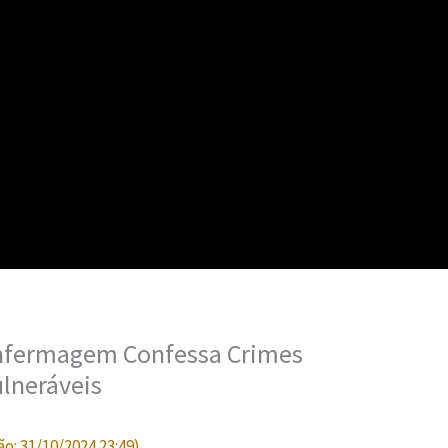
 Enfermagem Confessa Crimes
ulneráveis
ão:
31/10/2024 23:49
)