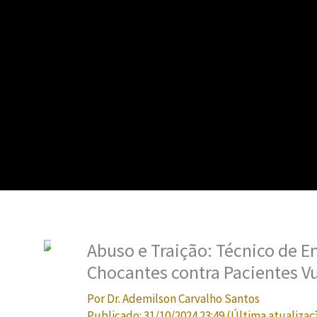
Abuso e Traição: Técnico de
Chocantes contra Pacientes V
Por
Dr. Ademilson Carvalho Santos
Publicado:
31/10/2024 23:49
(Última atualizaç