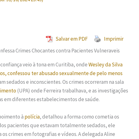
Salvar em PDF
Imprimir
confiança veio à tona em Curitiba, onde
Wesley da Silva
nos, confessou ter abusado sexualmente de pelo menos
m sedados e inconscientes. Os crimes ocorreram na sala
imento
(UPA) onde Ferreira trabalhava, e as investigações
mas em diferentes estabelecimentos de saúde.
depoimento à
polícia
, detalhou a forma como cometia os
 dos pacientes que estavam totalmente sedados, ele
va os crimes em fotografias e vídeos. A delegada Aline