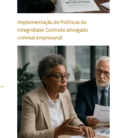
Implementação de Políticas de
Integridade: Contrate advogado
criminal empresarial
→