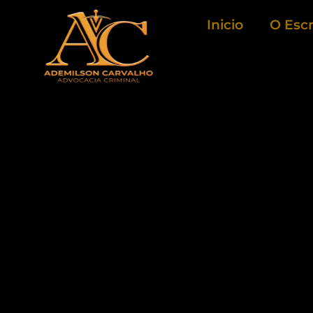
Ir
Inicio
O Escr
para
o
conteúdo